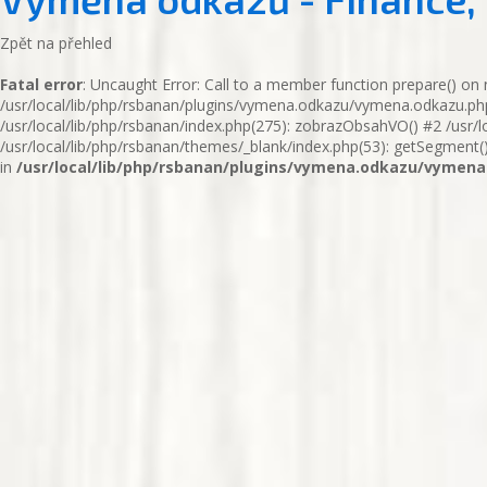
Zpět na přehled
Fatal error
: Uncaught Error: Call to a member function prepare() on n
/usr/local/lib/php/rsbanan/plugins/vymena.odkazu/vymena.odkazu.php:1
/usr/local/lib/php/rsbanan/index.php(275): zobrazObsahVO() #2 /usr/l
/usr/local/lib/php/rsbanan/themes/_blank/index.php(53): getSegment() #
in
/usr/local/lib/php/rsbanan/plugins/vymena.odkazu/vymen