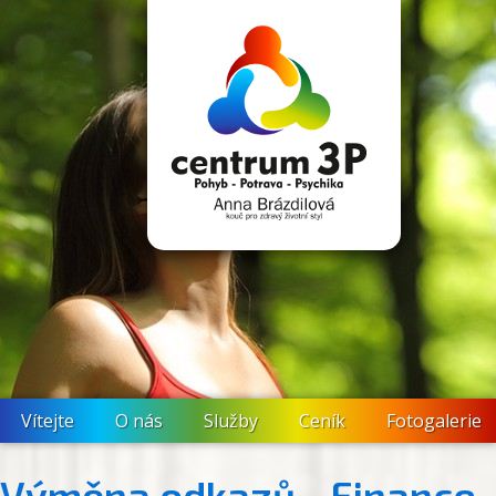
Vítejte
O nás
Služby
Ceník
Fotogalerie
Výměna odkazů - Finance,