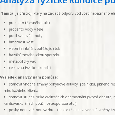
Tanita
je přístroj, který na základě odporu vodivosti nepatrného e
procento tělesného tuku
procento vody v těle
podíl svalové hmoty
hmotnost kostí
viscerální (břišní, zatěžující) tuk
bazální metabolickou spotřebu
metabolický věk
celkovou fyzickou kondici
Výsledek analýzy nám pomůže:
stanovit vhodné změny pohybové aktivity, jídelníčku, pitného r
míru každého klienta
stanovit stupně rizika civilizačních onemocnění (skrytá obezita, r
kardiovaskulárních potíží, osteoporóza atd.)
poskytnout zpětnou vazbu – reakce těla na zavedené změny ži