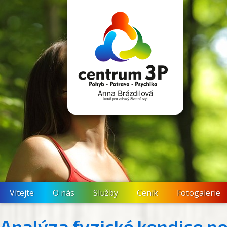
Vítejte
O nás
Služby
Ceník
Fotogalerie
Analýza fyzické kondice p