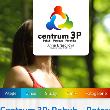
Vítejte
O nás
Služby
Ceník
Fotogalerie
Centrum 3P: Pohyb – Potra