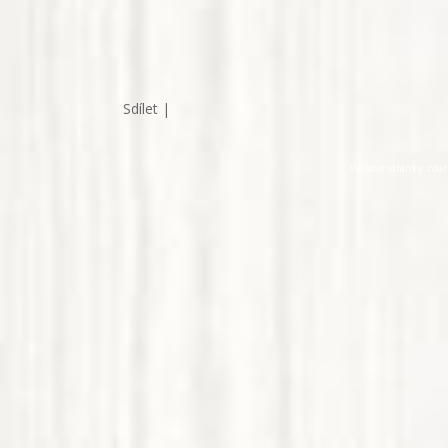
Sdílet
|
Webové stránky zda